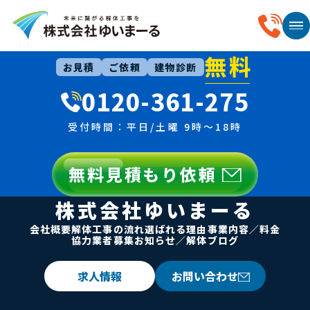
CONTACT
お気軽にお問い合わせください
無料
お見積
ご依頼
建物診断
0120-361-275
受付時間：平日/土曜 9時〜18時
無料見積もり依頼
株式会社ゆいまーる
会社概要
解体工事の流れ
選ばれる理由
事業内容／料金
協力業者募集
お知らせ／解体ブログ
求人情報
お問い合わせ