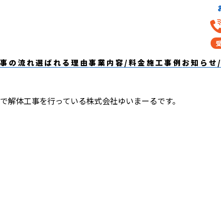
談から工事までの流れを解説【愛知県・
まーる】
事の流れ
選ばれる理由
事業内容/料金
施工事例
お知らせ
で解体工事を行っている株式会社ゆいまーるです。